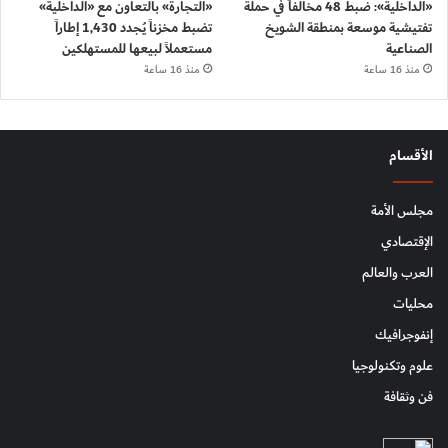
«الداخلية»: ضبط 48 مخالفاً في حملة
«التجارة» بالتعاون مع «الداخلية»
تفتيشية موسعة بمنطقة الشويخ
تضبط مخزناً يُجدد 1,430 إطاراً
الصناعية
مستعملاً لبيعها للمستهلكين
منذ 16 ساعة
منذ 16 ساعة
الأقسام
مجلس الأمة
الإقتصادي
العرب والعالم
محليات
إنفوجرافيك
علوم وتكنولوجيا
فن وثقافة