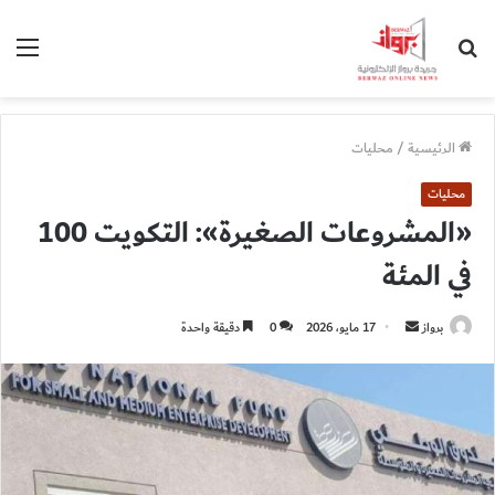
بحث
الق
عن
الرئيسية
/
محليات
محليات
«المشروعات الصغيرة»: التكويت 100
في المئة
أرسل
برواز
17 مايو، 2026
0
دقيقة واحدة
بريدا
إلكترونيا