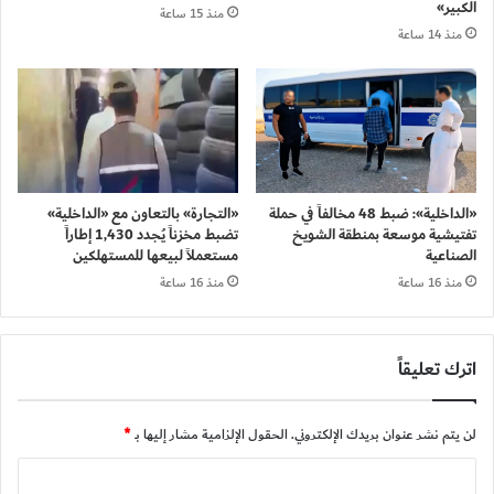
الكبير»
منذ 15 ساعة
منذ 14 ساعة
«الداخلية»: ضبط 48 مخالفاً في حملة
«التجارة» بالتعاون مع «الداخلية»
تفتيشية موسعة بمنطقة الشويخ
تضبط مخزناً يُجدد 1,430 إطاراً
الصناعية
مستعملاً لبيعها للمستهلكين
منذ 16 ساعة
منذ 16 ساعة
اترك تعليقاً
لن يتم نشر عنوان بريدك الإلكتروني.
الحقول الإلزامية مشار إليها بـ
*
ا