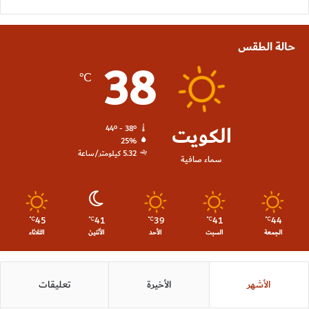
حالة الطقس
38
℃
الكويت
44º - 38º
25%
5.32 كيلومتر/ساعة
سماء صافية
45
41
39
41
44
℃
℃
℃
℃
℃
الجمعة
السبت
الأحد
الأثنين
الثلاثاء
الأشهر
الأخيرة
تعليقات