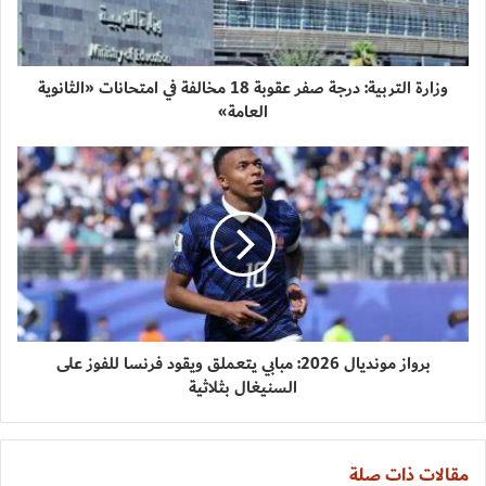
وزارة التربية: درجة صفر عقوبة 18 مخالفة في امتحانات «الثانوية
العامة»
برواز مونديال 2026: مبابي يتعملق ويقود فرنسا للفوز على
السنيغال بثلاثية
مقالات ذات صلة