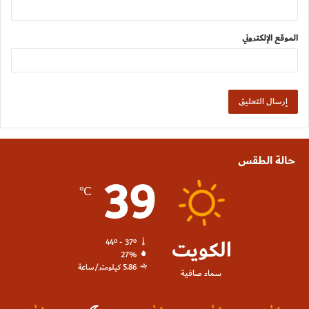
الموقع الإلكتروني
حالة الطقس
39
℃
الكويت
44º - 37º
27%
5.86 كيلومتر/ساعة
سماء صافية