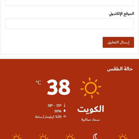
الموقع الإلكتروني
حالة الطقس
38
℃
الكويت
38º - 35º
50%
5.05 كيلومتر/ساعة
سماء صافية