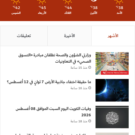
42
45
44
38
38
℃
℃
℃
℃
℃
الأحد
الأثنين
الثلاثاء
الأربعاء
الخميس
الأشهر
الأخيرة
تعليقات
وزارتي الشؤون والصحة تطلقان مبادرة «التسوق
الصحي» في التعاونيات
منذ 15 ساعة
ما حقيقة اختفاء جاذبية الأرض 7 ثوانٍ في 12 أغسطس؟
منذ 16 ساعة
وفيات الكويت اليوم السبت الموافق 08 أغسطس
2026
منذ 18 ساعة