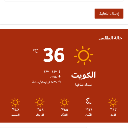
حالة الطقس
36
℃
الكويت
37º - 35º
73%
6.25 كيلومتر/ساعة
سماء صافية
42
45
44
37
37
℃
℃
℃
℃
℃
الأحد
الأثنين
الثلاثاء
الأربعاء
الخميس