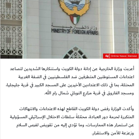
أعربت وزارة الخارجية عن إدانة دولة الكويت واستنكارها الشديدين لتصاعد
اعتداءات المستوطنين المتطرفين ضد الفلسطينيين في الضفة الغربية
المحتلة، بما في ذلك الاعتداءين الأخيرين على المسجد الكبير في قرية جليجليا،
ومسجد الفاروق في قرية مزارع النوباني شمال رام الله.
وأكدت الوزارة رفض دولة الكويت القاطع لهذه الاعتداءات والانتهاكات
المتكررة لحرمة دور العبادة، محمّلةً سلطات الاحتلال الإسرائيلي المسؤولية
عن استمرار هذه الممارسات، وما تؤدي إليه من تقويض لفرص السلام
وزعزعة للأمن والاستقرار.