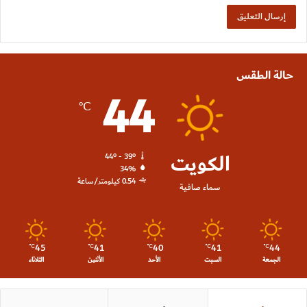
حالة الطقس
44
℃
الكويت
44º - 39º
34%
0.54 كيلومتر/ساعة
سماء صافية
45
41
40
41
44
℃
℃
℃
℃
℃
الجمعة
السبت
الأحد
الأثنين
الثلاثاء