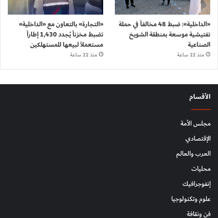
«الداخلية»: ضبط 48 مخالفاً في حملة
«التجارة» بالتعاون مع «الداخلية»
تفتيشية موسعة بمنطقة الشويخ
تضبط مخزناً يُجدد 1,430 إطاراً
الصناعية
مستعملاً لبيعها للمستهلكين
منذ 22 ساعة
منذ 22 ساعة
الأقسام
مجلس الأمة
الإقتصادي
العرب والعالم
محليات
إنفوجرافيك
علوم وتكنولوجيا
فن وثقافة