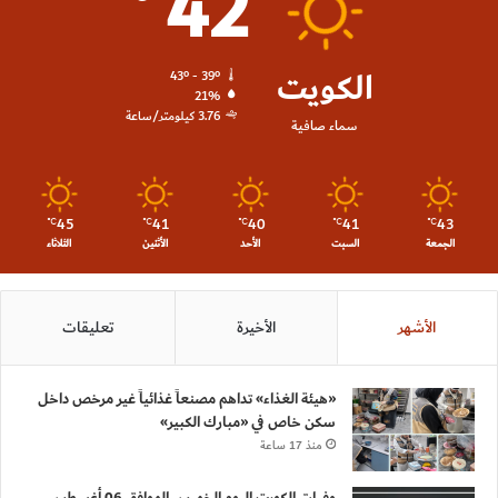
42
الكويت
43º - 39º
21%
3.76 كيلومتر/ساعة
سماء صافية
45
41
40
41
43
℃
℃
℃
℃
℃
الجمعة
السبت
الأحد
الأثنين
الثلاثاء
الأشهر
الأخيرة
تعليقات
«هيئة الغذاء» تداهم مصنعاً غذائياً غير مرخص داخل
سكن خاص في «مبارك الكبير»
منذ 17 ساعة