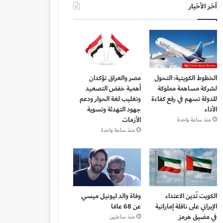
آخر الأخبار
الخطوط الكويتية: التحول
مصر والعراق تؤكدان
لشركة مساهمة مملوكة
أهمية خفض التصعيد
للدولة تسهم في رفع كفاءة
وتغليب لغة الحوار ودعم
الأداء
جهود التهدئة وتسوية
الأزمات
منذ ساعة واحدة
منذ ساعة واحدة
الكويت تُدين الاعتداء
وفاة والد ليونيل ميسي
الإيراني على ناقلة إماراتية
عن 68 عامًا
في مضيق هرمز
منذ ساعتين