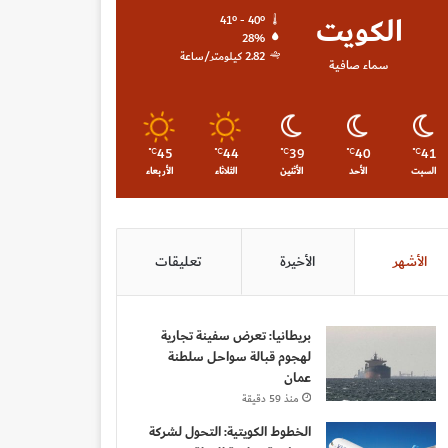
الكويت
41º - 40º
28%
2.82 كيلومتر/ساعة
سماء صافية
45
44
39
40
41
℃
℃
℃
℃
℃
السبت
الأحد
الأثنين
الثلاثاء
الأربعاء
الأشهر
الأخيرة
تعليقات
بريطانيا: تعرض سفينة تجارية
لهجوم قبالة سواحل سلطنة
عمان
منذ 59 دقيقة
الخطوط الكويتية: التحول لشركة