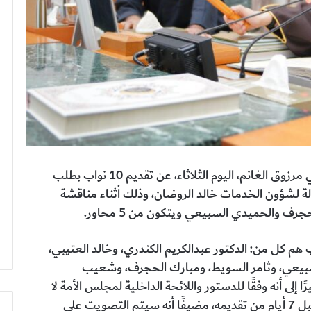
أعلن رئيس مجلس الأمة الكويتي مرزوق الغانم، اليوم الثلاثاء، عن تقديم 10 نواب بطلب
دولة لشؤون الخدمات خالد الروضان، وذلك أثناء مناقشة
رف والحميدي السبيعي ويتكون من 5 محاور.
هم كل من: الدكتور عبدالكريم الكندري، وخالد العتيبي،
لسبيعي، وثامر السويط، ومبارك الحجرف، وشعيب
إلى أنه وفقًا للدستور واللائحة الداخلية لمجلس الأمة لا
يجوز للمجلس أن يصدر قراره في هذا الطلب قبل 7 أيام من تقديمه، مضيفًا أنه سيتم التصويت على