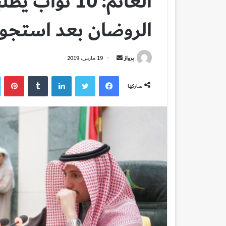
الغانم: 10 نو
الروضان بعد استجوا
أرسل
برواز
19 مارس، 2019
بريدا
فيسبوك
تويتر
لينكدإن
بي
إلكترونيا
شاركها