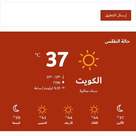
حالة الطقس
37
℃
الكويت
37º - 37º
71%
5.19 كيلومتر/ساعة
سماء صافية
39
41
44
44
37
℃
℃
℃
℃
℃
الأثنين
الثلاثاء
الأربعاء
الخميس
الجمعة