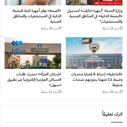
وزارة الصحة: “أجهزة «تابلت» لتسجيل
«الصحة» توفر أجهزة ثابتة للبصمة
«البصمة الذكية» في المناطق الصحية
الذكية في المستشفيات والمناطق
والمستشفيات”
الصحية
منذ 15 ساعة
منذ 20 ساعة
«الداخلية»: إحباط 8 قضايا مخدرات
«إسكان المرأة»: تحديث طلبات
وضبط 12 متهماً بحوزتهم شحنات
المساكن المؤجرة إلكترونياً عبر تطبيق
متنوعة
«سهل»
منذ 20 ساعة
منذ 21 ساعة
اترك تعليقاً