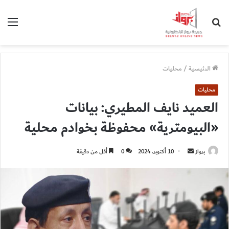
بحث
الق
عن
الرئيسية
/
محليات
محليات
العميد نايف المطيري: بيانات
«البيومترية» محفوظة بخوادم محلية
أرسل
برواز
10 أكتوبر، 2024
0
أقل من دقيقة
بريدا
إلكترونيا