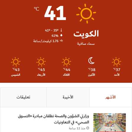
41
℃
الكويت
41º - 35º
41%
1.76 كيلومتر/ساعة
سماء صافية
43
45
44
38
37
℃
℃
℃
℃
℃
الأحد
الأثنين
الثلاثاء
الأربعاء
الخميس
الأشهر
الأخيرة
تعليقات
وزارتي الشؤون والصحة تطلقان مبادرة «التسوق
الصحي» في التعاونيات
منذ 12 ساعة