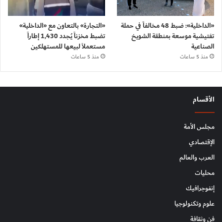
«الداخلية»: ضبط 48 مخالفاً في حملة
«التجارة» بالتعاون مع «الداخلية»
تفتيشية موسعة بمنطقة الشويخ
تضبط مخزناً يُجدد 1,430 إطاراً
الصناعية
مستعملاً لبيعها للمستهلكين
منذ 5 ساعات
منذ 5 ساعات
الأقسام
مجلس الأمة
الإقتصادي
العرب والعالم
محليات
إنفوجرافيك
علوم وتكنولوجيا
فن وثقافة