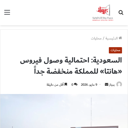
بحث
الق
عن
الرئيسية
/
محليات
محليات
السعودية: احتمالية وصول فيروس
«هانتا» للمملكة منخفضة جداً
أرسل
برواز
9 مايو، 2026
0
أقل من دقيقة
بريدا
إلكترونيا