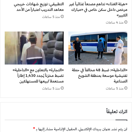
«هيئة الغذاء» تداهم مصنعاً غذائياً غير
التطبيقي: توزيع شهادات خريجي
مرخص داخل سكن خاص في «مبارك
معاهد التدريب اعتباراً من الأحد
الكبير»
منذ 5 ساعات
منذ 4 ساعات
«الداخلية»: ضبط 48 مخالفاً في حملة
«التجارة» بالتعاون مع «الداخلية»
تفتيشية موسعة بمنطقة الشويخ
تضبط مخزناً يُجدد 1,430 إطاراً
الصناعية
مستعملاً لبيعها للمستهلكين
منذ 5 ساعات
منذ 5 ساعات
اترك تعليقاً
لن يتم نشر عنوان بريدك الإلكتروني.
الحقول الإلزامية مشار إليها بـ
*