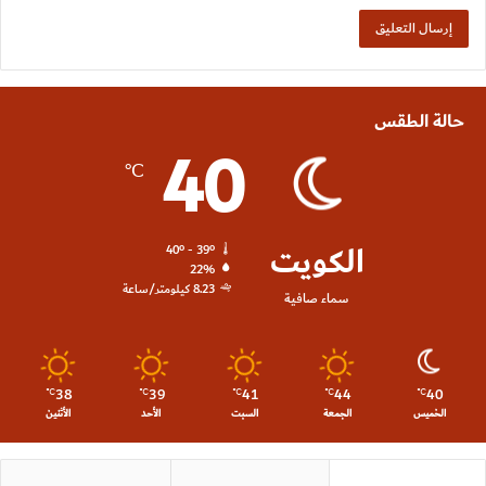
حالة الطقس
40
℃
الكويت
40º - 39º
22%
8.23 كيلومتر/ساعة
سماء صافية
38
39
41
44
40
℃
℃
℃
℃
℃
الخميس
الجمعة
السبت
الأحد
الأثنين