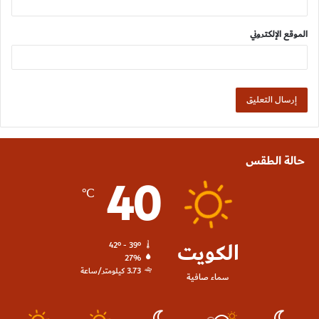
الموقع الإلكتروني
حالة الطقس
40
℃
الكويت
42º - 39º
27%
3.73 كيلومتر/ساعة
سماء صافية