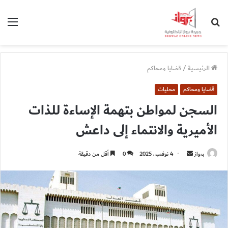
بحث
الق
عن
الرئيسية
/
قضايا ومحاكم
قضايا ومحاكم
محليات
السجن لمواطن بتهمة الإساءة للذات
الأميرية والانتماء إلى داعش
أرسل
برواز
4 نوفمبر، 2025
0
أقل من دقيقة
بريدا
إلكترونيا