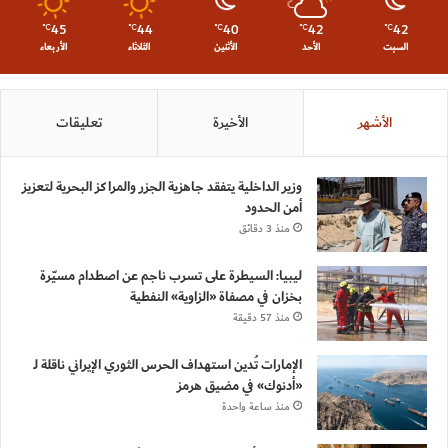
45
44
40
42
42
℃
℃
℃
℃
℃
السبت
الأحد
الأثنين
الثلاثاء
الأربعاء
الأشهر
الأخيرة
تعليقات
وزير الداخلية يتفقد جاهزية الجزر والمراكز البحرية لتعزيز
أمن الحدود
منذ 3 دقائق
ليبيا: السيطرة على تسرب ناجم عن اصطدام مسيّرة
بخزان في مصفاة «الزاوية» النفطية
منذ 57 دقيقة
الإمارات تُدين استهداف الحرس الثوري الإيراني ناقلة لـ
«أدنوك» في مضيق هرمز
منذ ساعة واحدة