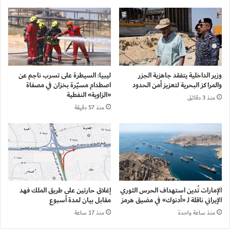
وزير الداخلية يتفقد جاهزية الجزر
ليبيا: السيطرة على تسرب ناجم عن
والمراكز البحرية لتعزيز أمن الحدود
اصطدام مسيّرة بخزان في مصفاة
«الزاوية» النفطية
منذ 3 دقائق
منذ 57 دقيقة
الإمارات تُدين استهداف الحرس الثوري
إغلاق حارتين على طريق الملك فهد
الإيراني ناقلة لـ «أدنوك» في مضيق هرمز
مقابل بيان لمدة أسبوع
منذ ساعة واحدة
منذ 17 ساعة