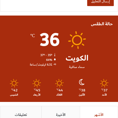
حالة الطقس
36
℃
الكويت
37º - 35º
64%
6.31 كيلومتر/ساعة
سماء صافية
42
45
44
38
37
℃
℃
℃
℃
℃
الأحد
الأثنين
الثلاثاء
الأربعاء
الخميس
الأشهر
الأخيرة
تعليقات