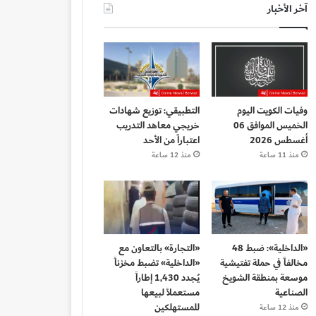
آخر الأخبار
وفيات الكويت اليوم
التطبيقي: توزيع شهادات
الخميس الموافق 06
خريجي معاهد التدريب
أغسطس 2026
اعتباراً من الأحد
منذ 11 ساعة
منذ 12 ساعة
«الداخلية»: ضبط 48
«التجارة» بالتعاون مع
مخالفاً في حملة تفتيشية
«الداخلية» تضبط مخزناً
موسعة بمنطقة الشويخ
يُجدد 1,430 إطاراً
الصناعية
مستعملاً لبيعها
للمستهلكين
منذ 12 ساعة