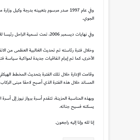
وفي عام 1997 صدر مرسوم بتعيينه بدرجة وكيل و
الجوي.
وفي نهايات ديسمبر 2006، تمت تسمية الراحل رئيسا للإدارة العامة للطيران المدني الذي ظل يشغله حتى سبتمبر 2016.
وخلال فترة رئاسته تم تحديث الغالبية العظمى من الاتفا
الأخرى، كما تم إبرام اتفاقيات جديدة لمواكبة سياسة فتح الأ
وقامت الإدارة خلال تلك الفترة بتحديث المخطط الهيكلي
المساند خلال هذه الفترة الذي أصبح لاحقا مبنى الركاب رقم 4 والمخصص لرحلات «الكو
وبهذه المناسبة الحزينة، تتقدم أسرة برواز نيوز إلى أسرة 
يسكنه فسيح جناته.
إنا لله وإنا إليه راجعون.