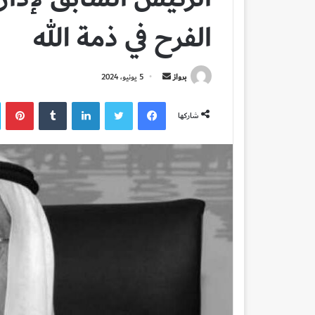
الفرح في ذمة الله
أرسل
برواز
5 يونيو، 2024
بريدا
فيسبوك
تويتر
لينكدإن
بي
إلكترونيا
شاركها