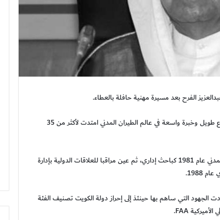
عبدالعزيز الفرح بعد مسيرة مهنية حافلة بالعطاء.
ويعتبر الراحل، رحمه الله، من القيادات البارزة التي لها باع طويل وخبرة واسعة في عالم الطيران المدني امتدت لأكثر من 35
وبدأ الراحل مسيرته الوظيفية في الإدارة العامة للطيران المدني عام 1981 كباحث إداري، ثم عين مراقبا للعلاقات الدولية بإدارة
طيران، وأدت الجهود التي ساهم بها حينئذ إلى إحراز دولة الكويت تصنيف الفئة
أميركية FAA.