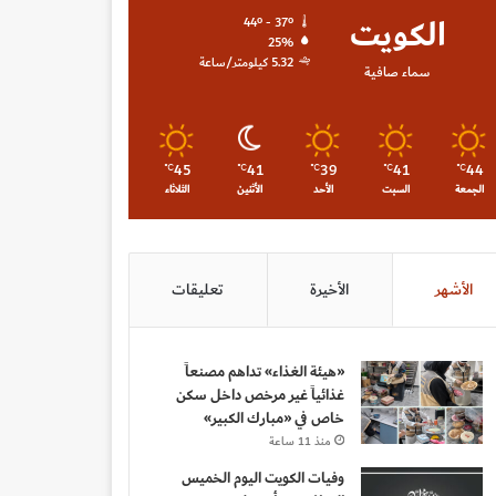
الكويت
44º - 37º
25%
5.32 كيلومتر/ساعة
سماء صافية
45
41
39
41
44
℃
℃
℃
℃
℃
الجمعة
السبت
الأحد
الأثنين
الثلاثاء
الأشهر
الأخيرة
تعليقات
«هيئة الغذاء» تداهم مصنعاً
غذائياً غير مرخص داخل سكن
خاص في «مبارك الكبير»
منذ 11 ساعة
وفيات الكويت اليوم الخميس