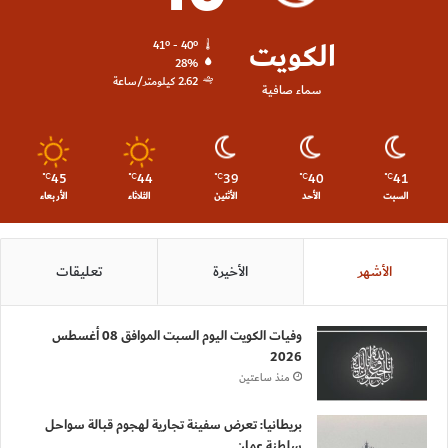
الكويت
41º - 40º
28%
2.62 كيلومتر/ساعة
سماء صافية
45
44
39
40
41
℃
℃
℃
℃
℃
السبت
الأحد
الأثنين
الثلاثاء
الأربعاء
الأشهر
الأخيرة
تعليقات
وفيات الكويت اليوم السبت الموافق 08 أغسطس
2026
منذ ساعتين
بريطانيا: تعرض سفينة تجارية لهجوم قبالة سواحل
سلطنة عمان