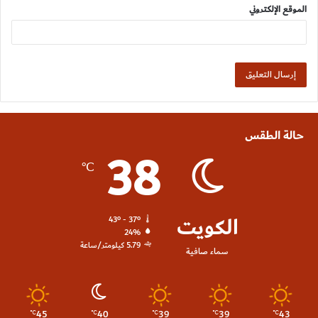
الموقع الإلكتروني
حالة الطقس
38
℃
الكويت
43º - 37º
24%
5.79 كيلومتر/ساعة
سماء صافية
45
40
39
39
43
℃
℃
℃
℃
℃