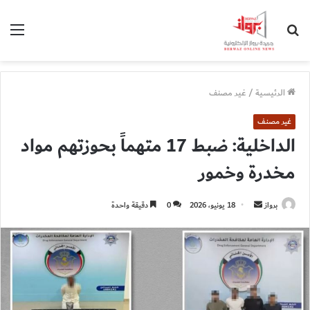
بحث
الق
عن
الرئيسية
/
غير مصنف
غير مصنف
الداخلية: ضبط 17 متهماً بحوزتهم مواد
مخدرة وخمور
أرسل
برواز
18 يونيو، 2026
0
دقيقة واحدة
بريدا
إلكترونيا