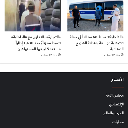
«الداخلية»: ضبط 48 مخالفاً في حملة
«التجارة» بالتعاون مع «الداخلية»
تفتيشية موسعة بمنطقة الشويخ
تضبط مخزناً يُجدد 1,430 إطاراً
الصناعية
مستعملاً لبيعها للمستهلكين
منذ 12 ساعة
منذ 12 ساعة
الأقسام
مجلس الأمة
الإقتصادي
العرب والعالم
محليات