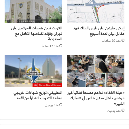
إغلاق حارتين على طريق الملك فهد
الكويت تدين هجمات الحوثيين على
مقابل بيان لمدة أسبوع
نجران وتؤكد تضامنها الكامل مع
السعودية
منذ 10 ساعات
منذ 17 ساعة
«هيئة الغذاء» تداهم مصنعاً غذائياً غير
التطبيقي: توزيع شهادات خريجي
مرخص داخل سكن خاص في «مبارك
معاهد التدريب اعتباراً من الأحد
الكبير»
منذ يومين
منذ يومين