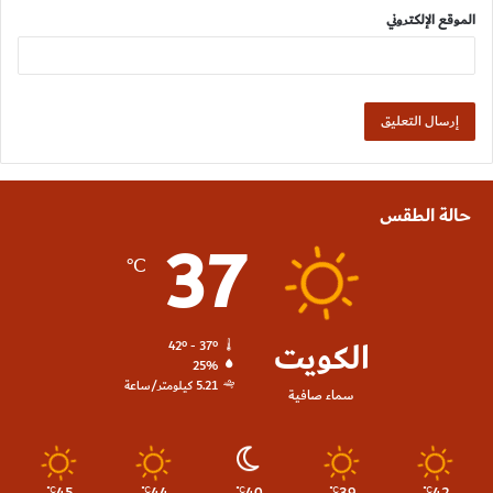
الموقع الإلكتروني
حالة الطقس
37
℃
الكويت
42º - 37º
25%
5.21 كيلومتر/ساعة
سماء صافية
℃
℃
℃
℃
℃