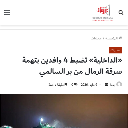
بحث
الق
عن
الرئيسية
/
محليات
محليات
«الداخلية» تضبط 4 وافدين بتهمة
سرقة الرمال من بر السالمي
أرسل
برواز
9 مايو، 2026
0
دقيقة واحدة
بريدا
إلكترونيا