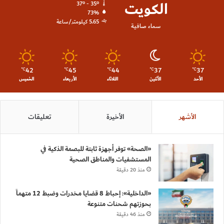
الكويت
37º - 35º
73%
5.65 كيلومتر/ساعة
سماء صافية
42
45
44
37
37
℃
℃
℃
℃
℃
الأحد
الأثنين
الثلاثاء
الأربعاء
الخميس
الأشهر
الأخيرة
تعليقات
«الصحة» توفر أجهزة ثابتة للبصمة الذكية في
المستشفيات والمناطق الصحية
منذ 20 دقيقة
«الداخلية»: إحباط 8 قضايا مخدرات وضبط 12 متهماً
بحوزتهم شحنات متنوعة
منذ 46 دقيقة