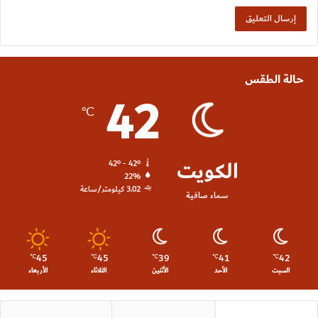
حالة الطقس
42
℃
الكويت
42º - 42º
22%
3.02 كيلومتر/ساعة
سماء صافية
45
45
39
41
42
℃
℃
℃
℃
℃
السبت
الأحد
الأثنين
الثلاثاء
الأربعاء