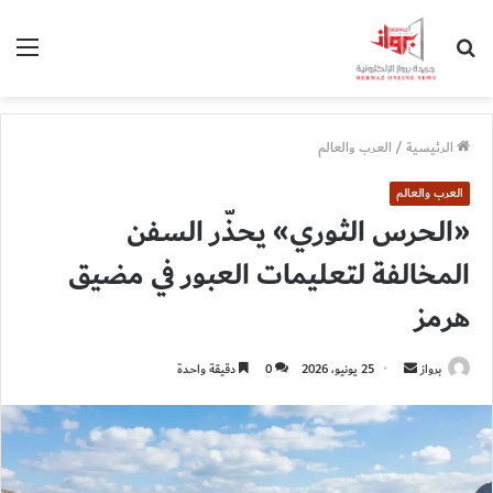
بحث
الق
عن
الرئيسية
/
العرب والعالم
العرب والعالم
«الحرس الثوري» يحذّر السفن
المخالفة لتعليمات العبور في مضيق
هرمز
أرسل
برواز
25 يونيو، 2026
0
دقيقة واحدة
بريدا
إلكترونيا