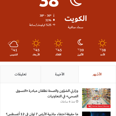
38
الكويت
38º - 36º
31%
5.25 كيلومتر/ساعة
سماء صافية
41
45
45
39
38
℃
℃
℃
℃
℃
الأحد
الأثنين
الثلاثاء
الأربعاء
الخميس
الأشهر
الأخيرة
تعليقات
وزارتي الشؤون والصحة تطلقان مبادرة «التسوق
الصحي» في التعاونيات
منذ 6 ساعات
ما حقيقة اختفاء جاذبية الأرض 7 ثوانٍ في 12 أغسطس؟