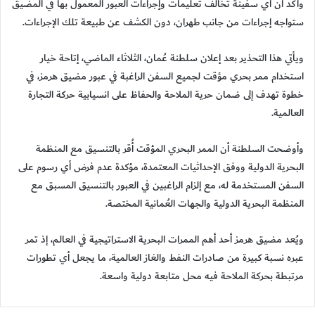
وأكد أن أي سفينة تخالف تعليمات وإجراءات العبور المعمول بها في المضيق
ستواجه إجراءات من جانب طهران، دون الكشف عن طبيعة تلك الإجراءات.
ويأتي هذا التحذير بعد إعلان سلطنة عُمان، الثلاثاء الماضي، إتاحة خيار
استخدام ممر بحري مؤقت لجميع السفن الراغبة في عبور مضيق هرمز، في
خطوة تهدف إلى ضمان حرية الملاحة والحفاظ على انسيابية حركة التجارة
العالمية.
وأوضحت السلطنة أن الممر البحري المؤقت أُقر بالتنسيق مع المنظمة
البحرية الدولية ووفق الإحداثيات المعتمدة، مؤكدة عدم فرض أي رسوم على
السفن المستخدمة له، مع إلزام الراغبين في العبور بالتنسيق المسبق مع
المنظمة البحرية الدولية والجهات العُمانية المختصة.
ويُعد مضيق هرمز أحد أهم الممرات البحرية الاستراتيجية في العالم، إذ تمر
عبره نسبة كبيرة من صادرات النفط والغاز العالمية، ما يجعل أي تطورات
مرتبطة بحركة الملاحة فيه محل متابعة دولية واسعة.