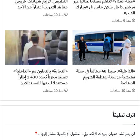
«هيئة الغذاء» تداهم مصنعاً غذائياً غير
التطبيقي: توزيع شهادات خريجي
مرخص داخل سكن خاص في «مبارك
معاهد التدريب اعتباراً من الأحد
الكبير»
منذ 10 ساعات
منذ 9 ساعات
«الداخلية»: ضبط 48 مخالفاً في حملة
«التجارة» بالتعاون مع «الداخلية»
تفتيشية موسعة بمنطقة الشويخ
تضبط مخزناً يُجدد 1,430 إطاراً
الصناعية
مستعملاً لبيعها للمستهلكين
منذ 10 ساعات
منذ 10 ساعات
اترك تعليقاً
لن يتم نشر عنوان بريدك الإلكتروني.
الحقول الإلزامية مشار إليها بـ
*