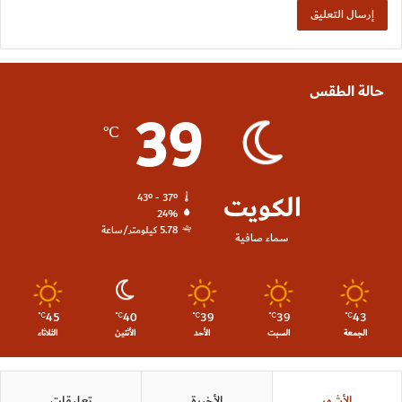
حالة الطقس
39
℃
الكويت
43º - 37º
24%
5.78 كيلومتر/ساعة
سماء صافية
45
40
39
39
43
℃
℃
℃
℃
℃
الجمعة
السبت
الأحد
الأثنين
الثلاثاء
الأشهر
الأخيرة
تعليقات