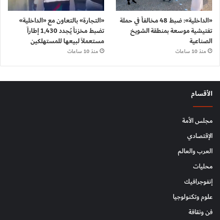
«الداخلية»: ضبط 48 مخالفاً في حملة
«التجارة» بالتعاون مع «الداخلية»
تفتيشية موسعة بمنطقة الشويخ
تضبط مخزناً يُجدد 1,430 إطاراً
الصناعية
مستعملاً لبيعها للمستهلكين
منذ 10 ساعات
منذ 10 ساعات
الأقسام
مجلس الأمة
الإقتصادي
العرب والعالم
محليات
إنفوجرافيك
علوم وتكنولوجيا
فن وثقافة