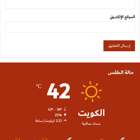
الموقع الإلكتروني
حالة الطقس
42
℃
الكويت
42º - 38º
25%
3.21 كيلومتر/ساعة
سماء صافية