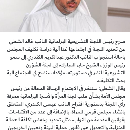
صرح رئيس اللجنة التشريعية البرلمانية النائب خالد الشطي
عن تحديد اللجنة في اجتماعها غدا آلية دراسة تكليف المجلس
باحالة استجواب النائب الدكتور عبدالكريم الكندري إلى سمو
رئيس الوزراء الشيخ جابر المبارك، إلى لجنة الشؤون
التشريعية للنظر في دستوريته، مؤكدا: سنضع في الاجتماع آلية
بحث التكليف.
وقال الشطي: سننظر في الاجتماع الرسالة المحالة من رئيس
مجلس الأمة بشأن طلب لجنة المرأة والأسرة البرلمانية معرفة
رأي اللجنة بدستورية اقتراح النائب عيسى الكندري، المتعلق
بانشاء مجلس قومي للمرأة، بالإضافة إلى عدد من الاقتراحات
بقوانين المقدمة من النواب، مثل تحديد وخفض تكلفة العمالة
المنزلية، والتعديل على قانون حماية البيئة وتعيين الخريجين