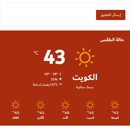
حالة الطقس
43
℃
الكويت
43º - 39º
31%
0.71 كيلومتر/ساعة
سماء صافية
45
41
40
41
43
℃
℃
℃
℃
℃
الجمعة
السبت
الأحد
الأثنين
الثلاثاء