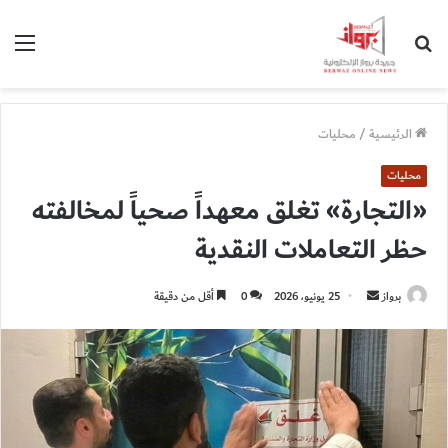
بحث
الق
عن
الرئيسية
/
محليات
محليات
«التجارة» تغلق معهداً صحياً لمخالفته
حظر التعاملات النقدية
أرسل
برواز
25 يونيو، 2026
0
أقل من دقيقة
بريدا
إلكترونيا