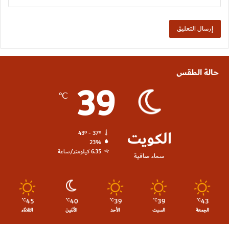
حالة الطقس
39
℃
الكويت
43º - 37º
23%
6.35 كيلومتر/ساعة
سماء صافية
45
40
39
39
43
℃
℃
℃
℃
℃
الجمعة
السبت
الأحد
الأثنين
الثلاثاء