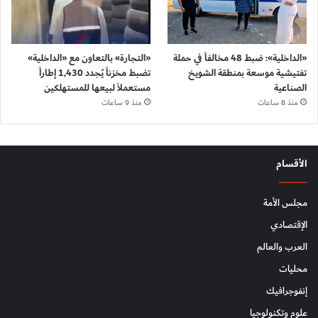
«الداخلية»: ضبط 48 مخالفاً في حملة
«التجارة» بالتعاون مع «الداخلية»
تفتيشية موسعة بمنطقة الشويخ
تضبط مخزناً يُجدد 1,430 إطاراً
الصناعية
مستعملاً لبيعها للمستهلكين
منذ 8 ساعات
منذ 9 ساعات
الأقسام
مجلس الأمة
الإقتصادي
العرب والعالم
محليات
إنفوجرافيك
علوم وتكنولوجيا