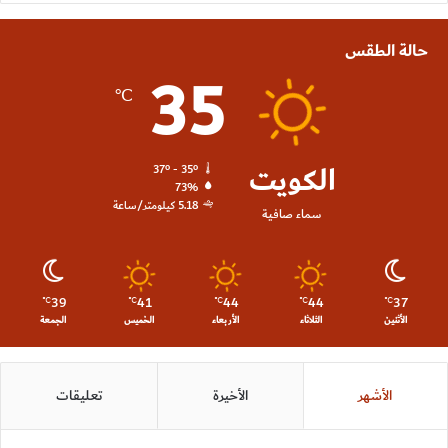
حالة الطقس
35
℃
الكويت
37º - 35º
73%
5.18 كيلومتر/ساعة
سماء صافية
39
41
44
44
37
℃
℃
℃
℃
℃
الأثنين
الثلاثاء
الأربعاء
الخميس
الجمعة
الأشهر
الأخيرة
تعليقات