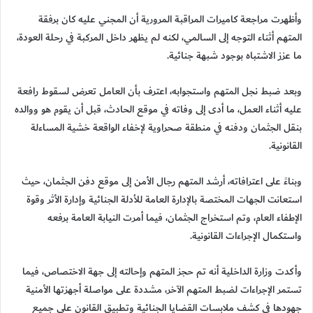
وأظهرت مراجعة كاميرات المراقبة المرورية أن المجني عليه كان برفقة
المتهم أثناء التوجه إلى السالمي، لكنه لم يظهر داخل المركبة في رحلة العودة،
ما عزز الاشتباه بوجود شبهة جنائية.
وبعد ضبط نجل المتهم واستجوابه، اعترف بأن العامل تعرض لسقوط رافعة
عليه أثناء العمل، ما أدى إلى وفاته في موقع الحادث، قبل أن يقوم هو ووالده
بنقل الجثمان ودفنه في منطقة صحراوية لإخفاء الواقعة خشية المساءلة
القانونية.
وبناءً على اعترافاته، أرشد المتهم رجال الأمن إلى موقع دفن الجثمان، حيث
استعانت الجهات المختصة بالإدارة العامة للأدلة الجنائية وإدارة الأثر وقوة
الإطفاء العام، وتم استخراج الجثمان، فيما أمرت النيابة العامة برفعه
واستكمال الإجراءات القانونية.
وأكدت وزارة الداخلية أنه تم حجز المتهم وإحالته إلى جهة الاختصاص، فيما
تستمر الإجراءات لضبط المتهم الآخر، مشددة على مواصلة أجهزتها الأمنية
جهودها في كشف ملابسات القضايا الجنائية وتطبيق القانون على جميع