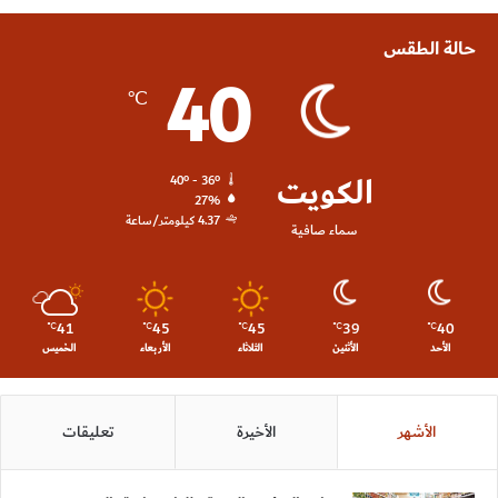
حالة الطقس
40
℃
الكويت
40º - 36º
27%
4.37 كيلومتر/ساعة
سماء صافية
41
45
45
39
40
℃
℃
℃
℃
℃
الأحد
الأثنين
الثلاثاء
الأربعاء
الخميس
الأشهر
الأخيرة
تعليقات