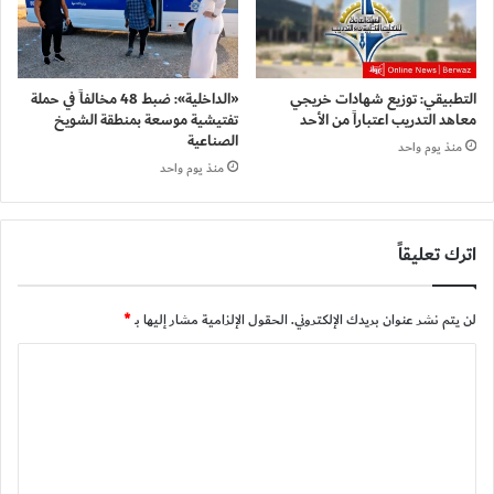
التطبيقي: توزيع شهادات خريجي
«الداخلية»: ضبط 48 مخالفاً في حملة
معاهد التدريب اعتباراً من الأحد
تفتيشية موسعة بمنطقة الشويخ
الصناعية
منذ يوم واحد
منذ يوم واحد
اترك تعليقاً
لن يتم نشر عنوان بريدك الإلكتروني.
الحقول الإلزامية مشار إليها بـ
*
ا
ل
ت
ع
ل