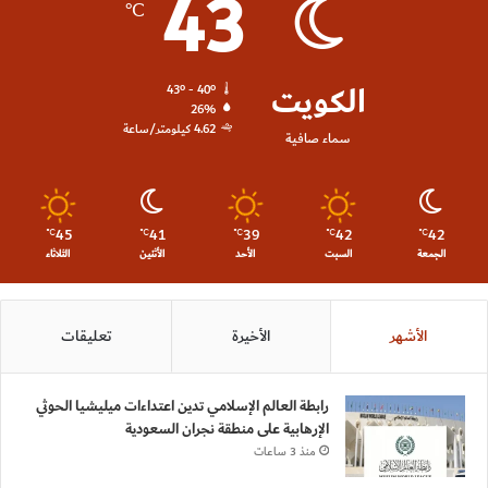
43
℃
الكويت
43º - 40º
26%
4.62 كيلومتر/ساعة
سماء صافية
45
41
39
42
42
℃
℃
℃
℃
℃
الجمعة
السبت
الأحد
الأثنين
الثلاثاء
الأشهر
الأخيرة
تعليقات
رابطة العالم الإسلامي تدين اعتداءات ميليشيا الحوثي
الإرهابية على منطقة نجران السعودية
منذ 3 ساعات