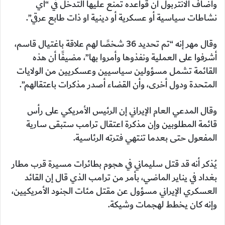
وأضاف الانتربول أن قواعده تمنع عليها التدخل في “أي
نشاطات سياسية أو عسكرية أو دينية او ذات طابع عرقي”.
وقال مهر إنه “تم تحديد 36 شخصًا لهم علاقة باغتيال قاسم،
أشرفوا على العملية ونفذوها وأمروا بها”، مضيفًا أن هذه
القائمة تشمل مسؤولين سياسيين وعسكريين من الولايات
المتحدة ودول أخرى، وأن القضاء أصدر مذكرات باعتقالهم”.
وقال المدعي العام الإيراني إن الرئيس الأمريكي على رأس
قائمة المطلوبين وإن مذكرة اعتقال ترامب ستبقى سارية
المفعول حتى بعدما تنتهي فترته الرئاسية.
يُذكر أنه قد قتل سليماني في هجوم بطائرات مسيرة قرب مطار
بغداد في يناير الماضي، بأمر من ترامب الذي قال إن القائد
العسكري الإيراني مسؤول عن مقتل مئات الجنود الأمريكيين،
وإنه كان يخطط لهجمات وشيكة.