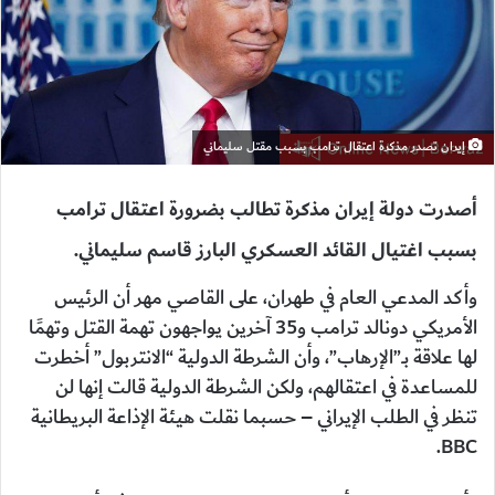
إيران تصدر مذكرة اعتقال ترامب بسبب مقتل سليماني
أصدرت دولة إيران مذكرة تطالب بضرورة اعتقال ترامب
بسبب اغتيال القائد العسكري البارز قاسم سليماني.
وأكد المدعي العام في طهران، على القاصي مهر أن الرئيس
الأمريكي دونالد ترامب و35 آخرين يواجهون تهمة القتل وتهمًا
لها علاقة بـ”الإرهاب”، وأن الشرطة الدولية “الانتربول” أخطرت
للمساعدة في اعتقالهم، ولكن الشرطة الدولية قالت إنها لن
تنظر في الطلب الإيراني – حسبما نقلت هيئة الإذاعة البريطانية
BBC.