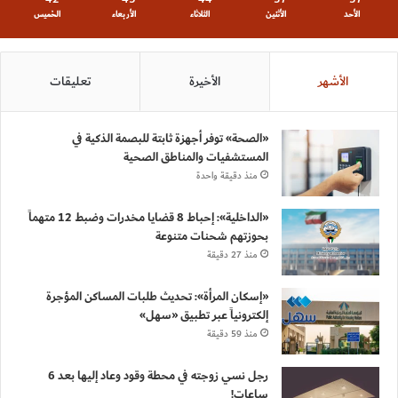
الأحد
الأثنين
الثلاثاء
الأربعاء
الخميس
الأشهر
الأخيرة
تعليقات
«الصحة» توفر أجهزة ثابتة للبصمة الذكية في
المستشفيات والمناطق الصحية
منذ دقيقة واحدة
«الداخلية»: إحباط 8 قضايا مخدرات وضبط 12 متهماً
بحوزتهم شحنات متنوعة
منذ 27 دقيقة
«إسكان المرأة»: تحديث طلبات المساكن المؤجرة
إلكترونياً عبر تطبيق «سهل»
منذ 59 دقيقة
رجل نسي زوجته في محطة وقود وعاد إليها بعد 6
ساعات!