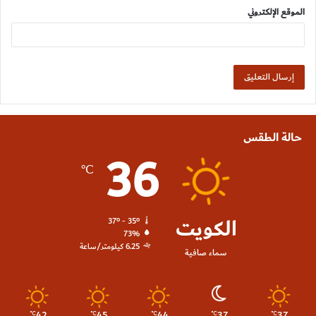
الموقع الإلكتروني
حالة الطقس
36
℃
الكويت
37º - 35º
73%
6.25 كيلومتر/ساعة
سماء صافية
42
45
44
37
37
℃
℃
℃
℃
℃