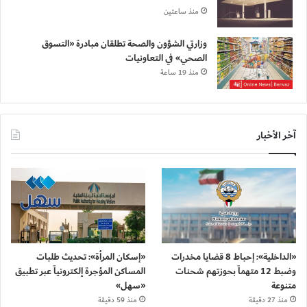
منذ ساعتين
وزارتي الشؤون والصحة تطلقان مبادرة «التسوق
الصحي» في التعاونيات
منذ 19 ساعة
آخر الأخبار
«الداخلية»: إحباط 8 قضايا مخدرات
«إسكان المرأة»: تحديث طلبات
وضبط 12 متهماً بحوزتهم شحنات
المساكن المؤجرة إلكترونياً عبر تطبيق
متنوعة
«سهل»
منذ 27 دقيقة
منذ 59 دقيقة