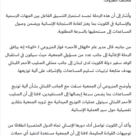
مختلف الظروف.
وأشار إلى أن هذه الرحلة تجسد استمرار التنسيق الفاعل بين الجهات الرسمية
والإنسانية في الكويت بما يعزز كفاءة الاستجابة الإنسانية ويضمن وصول
المساعدات إلى مستحقيها بالسرعة المطلوبة.
من جانبه، قال مدير عام «الهلال الأحمر» فواز المزروعي لـ «كونا» إنه يرافق
الرحلة الإغاثية إلى جانب عدد من مسؤولي الجمعية، حيث سيكون في استقبال
الوفد سفير دولة الكويت لدى لبنان إلى جانب ممثلي الصليب الأحمر اللبناني
بهدف متابعة ترتيبات تسليم المساعدات والإشراف على آلية توزيعها.
وأوضح المزروعي أن الجمعية نسقت مع الجانب اللبناني بشأن آلية توزيع
المساعدات بما يضمن سرعة إيصالها إلى المستفيدين، لافتا إلى أن الصليب
الأحمر اللبناني سيتولى عمليات التوزيع الميدانية مع تزويد الجمعية بتقارير
تفصيلية حول سير العملية الإنسانية.
وأكد أن الكويت تواصل أداء دورها الإنساني تجاه الدول المتضررة انطلاقا من
توجيهات القيادة الحكيمة، لافتا إلى أن الجمعية مستعدة لتنفيذ أي حملات