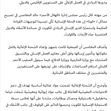
ودورها الريادي في العمل الإغاثي على المستويين الإقليمي والدولي.
من جهته، قال رئيس مجلس إدارة «الهلال الأحمر» خالد المغامس في تصريح
مماثل لـ «كونا» إن هذه الرحلة الإنسانية تأتي تجسيدا لتوجيهات القيادة
الحكيمة واستمرارا للدور الإنساني الريادي للكويت في مساندة الأشقاء والدول
المتضررة جراء الأزمات والكوارث.
وأضاف المغامس أن الجمعية قامت بتجهيز وإعداد الشحنة الإغاثية بكامل
مكوناتها وتأمين إرسالها وفق أعلى معايير العمل الإنساني وبالتنسيق
المشترك مع وزارة الخارجية ووزارة الدفاع، فيما سيتولى الصليب الأحمر
اللبناني استلام المساعدات والإشراف على توزيعها على المستفيدين
والمتضررين في مختلف المناطق اللبنانية.
وأوضح أن الشحنة الإغاثية تضمنت مواد غذائية أساسية تهدف إلى دعم
الاحتياجات المعيشية العاجلة إلى جانب مواد إيوائية ومعيشية شملت خياما
و«طرابيل» بلاستيكية وحصائر وبطانيات، مشددا على أنها تعكس سرعة
الاستجابة الإنسانية للكويت وحرصها الدائم على الوقوف إلى جانب الأشقاء في