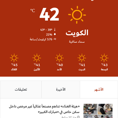
42
℃
الكويت
43º - 39º
21%
3.76 كيلومتر/ساعة
سماء صافية
45
41
40
41
43
℃
℃
℃
℃
℃
الجمعة
السبت
الأحد
الأثنين
الثلاثاء
الأشهر
الأخيرة
تعليقات
«هيئة الغذاء» تداهم مصنعاً غذائياً غير مرخص داخل
سكن خاص في «مبارك الكبير»
منذ 17 ساعة