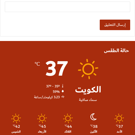
حالة الطقس
37
℃
الكويت
37º - 35º
59%
3.23 كيلومتر/ساعة
سماء صافية
42
45
44
38
37
℃
℃
℃
℃
℃
الأحد
الأثنين
الثلاثاء
الأربعاء
الخميس