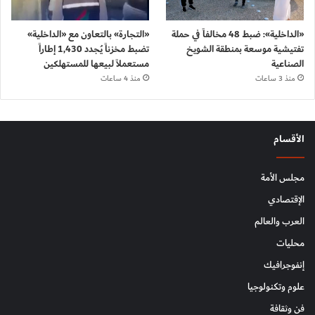
«الداخلية»: ضبط 48 مخالفاً في حملة
«التجارة» بالتعاون مع «الداخلية»
تفتيشية موسعة بمنطقة الشويخ
تضبط مخزناً يُجدد 1,430 إطاراً
الصناعية
مستعملاً لبيعها للمستهلكين
منذ 3 ساعات
منذ 4 ساعات
الأقسام
مجلس الأمة
الإقتصادي
العرب والعالم
محليات
إنفوجرافيك
علوم وتكنولوجيا
فن وثقافة