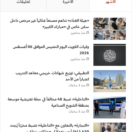
الأشهر
الأخيرة
تعليقات
«هيئة الغذاء» تداهم مصنعاً غذائياً غير مرخص داخل
سكن خاص في «مبارك الكبير»
منذ ساعتين
وفيات الكويت اليوم الخميس الموافق 06 أغسطس
2026
منذ ساعتين
التطبيقي: توزيع شهادات خريجي معاهد التدريب
اعتباراً من الأحد
منذ 3 ساعات
«الداخلية»: ضبط 48 مخالفاً في حملة تفتيشية موسعة
بمنطقة الشويخ الصناعية
منذ 3 ساعات
«التجارة» بالتعاون مع «الداخلية» تضبط مخزناً يُجدد
1,430 إطاراً مستعملاً لبيعها للمستهلكين