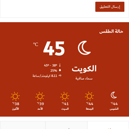
حالة الطقس
45
℃
الكويت
45º - 38º
25%
8.11 كيلومتر/ساعة
سماء صافية
38
39
41
44
44
℃
℃
℃
℃
℃
الخميس
الجمعة
السبت
الأحد
الأثنين