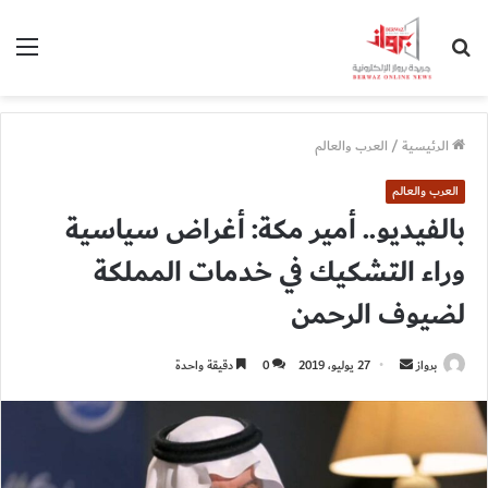
بحث
الق
عن
الرئيسية
/
العرب والعالم
العرب والعالم
بالفيديو.. أمير مكة: أغراض سياسية
وراء التشكيك في خدمات المملكة
لضيوف الرحمن
أرسل
برواز
27 يوليو، 2019
0
دقيقة واحدة
بريدا
إلكترونيا