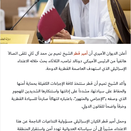
أعلن الديوان الأميري أن
أمير قطر
الشيخ تميم بن حمد آل ثاني تلقى اتصالاً
هاتفياً من الرئيس الأميركي دونالد ترامب، الثلاثاء، بحث خلاله الاعتداء
الإسرائيلي الذي استهدف العاصمة القطرية الدوحة.
وأكد الشيخ تميم أن قطر ستتخذ كافة الإجراءات الكفيلة بحماية أمنها
والحفاظ على سيادتها، مشدداً على إدانتها واستنكارها الشديدين للهجوم
الذي وصفه بـ”الإجرامي والمتهور”، باعتباره انتهاكاً صارخاً للسيادة القطرية
وخرقاً واضحاً للقانون الدولي.
وحمل أمير قطر الكيان الإسرائيلي مسؤولية التداعيات الناجمة عن هذا
الاعتداء، مشيراً إلى أن سياساته العدوانية تهدد أمن واستقرار المنطقة