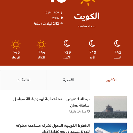
الكويت
41º - 40º
28%
2.82 كيلومتر/ساعة
سماء صافية
45
44
39
40
41
℃
℃
℃
℃
℃
السبت
الأحد
الأثنين
الثلاثاء
الأربعاء
الأشهر
الأخيرة
تعليقات
بريطانيا: تعرض سفينة تجارية لهجوم قبالة سواحل
سلطنة عمان
منذ 14 دقيقة
الخطوط الكويتية: التحول لشركة مساهمة مملوكة
للدولة تسهم في رفع كفاءة الأداء