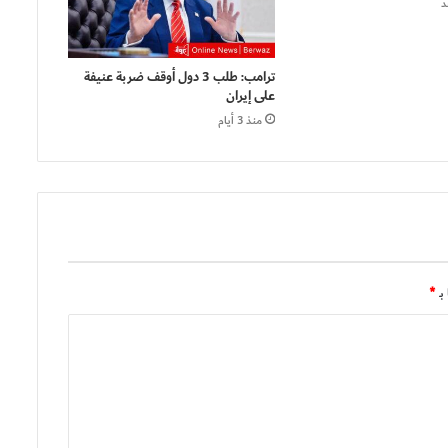
د
ترامب: طلب 3 دول أوقف ضربة عنيفة
على إيران
منذ 3 أيام
بـ
*