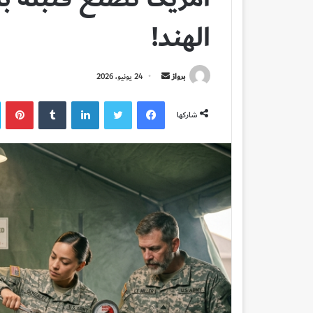
الهند!
أرسل
برواز
24 يونيو، 2026
بريدا
فيسبوك
تويتر
لينكدإن
بي
إلكترونيا
شاركها