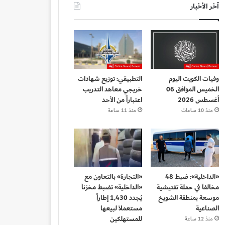
آخر الأخبار
وفيات الكويت اليوم
التطبيقي: توزيع شهادات
الخميس الموافق 06
خريجي معاهد التدريب
أغسطس 2026
اعتباراً من الأحد
منذ 10 ساعات
منذ 11 ساعة
«الداخلية»: ضبط 48
«التجارة» بالتعاون مع
مخالفاً في حملة تفتيشية
«الداخلية» تضبط مخزناً
موسعة بمنطقة الشويخ
يُجدد 1,430 إطاراً
الصناعية
مستعملاً لبيعها
للمستهلكين
منذ 12 ساعة