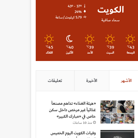
الكويت
43º - 37º
24%
5.79 كيلومتر/ساعة
سماء صافية
45
40
39
39
43
℃
℃
℃
℃
℃
الجمعة
السبت
الأحد
الأثنين
الثلاثاء
الأشهر
الأخيرة
تعليقات
«هيئة الغذاء» تداهم مصنعاً
غذائياً غير مرخص داخل سكن
خاص في «مبارك الكبير»
منذ 10 ساعات
وفيات الكويت اليوم الخميس