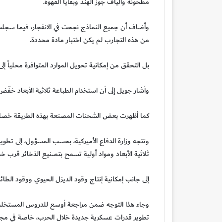
مطحونة وألياف جوز الهند وبقايا القهوة.
وأضاف أن جميع النماذج نجحت في الانفجار، فيما سجلت
من هذه التجارب لم يكن اختبار مادة محددة.
بل التحقق من إمكانية تحويل الموارد المتوافرة محلياً إ
وأشار جويل إلى أن استخدام الطباعة ثلاثية الأبعاد خفّض زمن
كما أظهرت بعض الشحنات المصنعة بهذه الطريقة خصائص تركيز أفضل بنحو 25 بالم
وتتجه وزارة الدفاع الأميركية، بحسب المسؤول، إلى تط
ثلاثية الأبعاد ومواد أولية تسمح بتصنيع الذخائر قرب خ
إلى جانب إمكانية إنتاج وقود الديزل الحيوي ووقود الطائرا
وجاء هذا التوجه ضمن مراجعة أوسع للدروس المستخلصة
تطوير قدرات عسكرية جديدة خلال الحرب، خاصة في مجال 