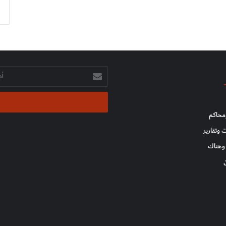
أدخل
بريدك
الإلكتروني
محاكم
 وتقارير
وهناك