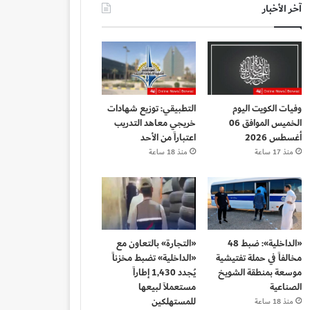
آخر الأخبار
وفيات الكويت اليوم
التطبيقي: توزيع شهادات
الخميس الموافق 06
خريجي معاهد التدريب
أغسطس 2026
اعتباراً من الأحد
منذ 17 ساعة
منذ 18 ساعة
«الداخلية»: ضبط 48
«التجارة» بالتعاون مع
مخالفاً في حملة تفتيشية
«الداخلية» تضبط مخزناً
موسعة بمنطقة الشويخ
يُجدد 1,430 إطاراً
الصناعية
مستعملاً لبيعها
للمستهلكين
منذ 18 ساعة