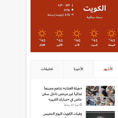
الكويت
43º - 39º
21%
3.76 كيلومتر/ساعة
سماء صافية
45
41
40
41
43
℃
℃
℃
℃
℃
الجمعة
السبت
الأحد
الأثنين
الثلاثاء
الأشهر
الأخيرة
تعليقات
«هيئة الغذاء» تداهم مصنعاً
غذائياً غير مرخص داخل سكن
خاص في «مبارك الكبير»
منذ 17 ساعة
وفيات الكويت اليوم الخميس