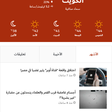
الكويت
21%
5.2 كيلومتر/ساعة
سماء صافية
38
42
41
44
44
℃
℃
℃
℃
℃
الخميس
الجمعة
السبت
الأحد
الأثنين
الأشهر
الأخيرة
تعليقات
اختلاق واقعة “فتاة أوبر” يثير غضبا في مصر!
منذ 7 ساعات
أجسام غامضة قرب القمر والعلماء يتحدثون عن حضارة
“غير بشرية”!
منذ 8 ساعات