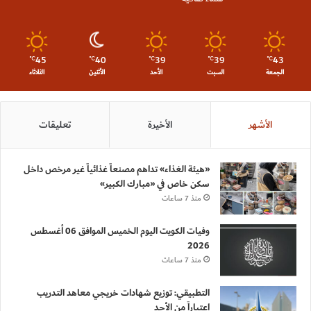
45
40
39
39
43
℃
℃
℃
℃
℃
الجمعة
السبت
الأحد
الأثنين
الثلاثاء
الأشهر
الأخيرة
تعليقات
«هيئة الغذاء» تداهم مصنعاً غذائياً غير مرخص داخل
سكن خاص في «مبارك الكبير»
منذ 7 ساعات
وفيات الكويت اليوم الخميس الموافق 06 أغسطس
2026
منذ 7 ساعات
التطبيقي: توزيع شهادات خريجي معاهد التدريب
اعتباراً من الأحد