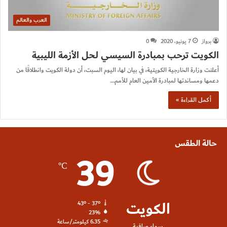
العرب والعالم
برواز
7 يونيو، 2020
0
الكويت ترحب بمبادرة السيسي لحل الأزمة الليبية
أعلنت وزارة الخارجية الكويتية، في بيان لها، اليوم السبت، أن دولة الكويت وانطلاقًا من
دعمها ومساندتها لمبادرة الأمين العام للأمم…
أكمل القراءة »
حالة الطقس
39
℃
الكويت
43º - 37º
23%
6.35 كيلومتر/ساعة
سماء صافية