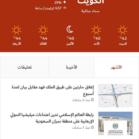
الكويت
25%
6.57 كيلومتر/ساعة
سماء صافية
44
44
40
40
42
℃
℃
℃
℃
℃
السبت
الأحد
الأثنين
الثلاثاء
الأربعاء
الأشهر
الأخيرة
تعليقات
إغلاق حارتين على طريق الملك فهد مقابل بيان لمدة
أسبوع
منذ 3 ساعات
رابطة العالم الإسلامي تدين اعتداءات ميليشيا الحوثي
الإرهابية على منطقة نجران السعودية
منذ 7 ساعات