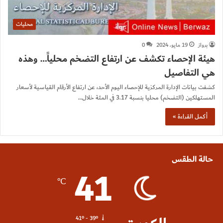
محليات
برواز
19 مايو، 2024
0
هيئة الإحصاء تكشف عن ارتفاع التضخم محلياً… وهذه
هي التفاصيل
كشفت بيانات الإدارة المركزية للإحصاء اليوم الأحد، عن ارتفاع الأرقام القياسية لأسعار
المستهلكين (التضخم) محليا بنسبة 3.17 في المئة خلال…
أكمل القراءة »
حالة الطقس
41
℃
41º - 39º