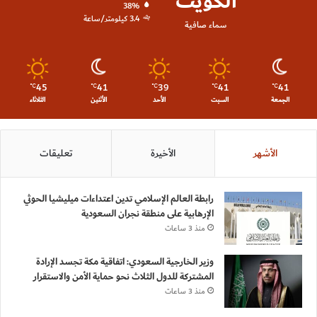
الكويت
38%
3.4 كيلومتر/ساعة
سماء صافية
45
41
39
41
41
℃
℃
℃
℃
℃
الجمعة
السبت
الأحد
الأثنين
الثلاثاء
الأشهر
الأخيرة
تعليقات
رابطة العالم الإسلامي تدين اعتداءات ميليشيا الحوثي
الإرهابية على منطقة نجران السعودية
منذ 3 ساعات
وزير الخارجية السعودي: اتفاقية مكة تجسد الإرادة
المشتركة للدول الثلاث نحو حماية الأمن والاستقرار
منذ 3 ساعات