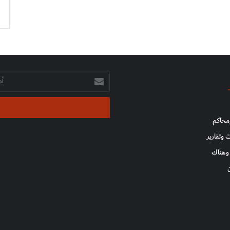
أدخل
بريدك
الإلكتروني
محاكم
 وتقارير
وهناك