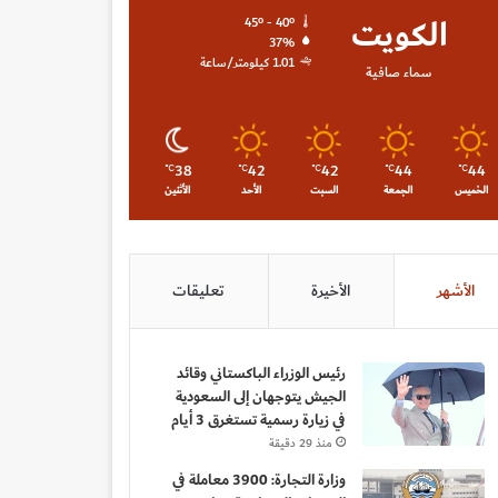
الكويت
45º - 40º
37%
1.01 كيلومتر/ساعة
سماء صافية
38
42
42
44
44
℃
℃
℃
℃
℃
الخميس
الجمعة
السبت
الأحد
الأثنين
الأشهر
الأخيرة
تعليقات
رئيس الوزراء الباكستاني وقائد
الجيش يتوجهان إلى السعودية
في زيارة رسمية تستغرق 3 أيام
منذ 29 دقيقة
وزارة التجارة: 3900 معاملة في