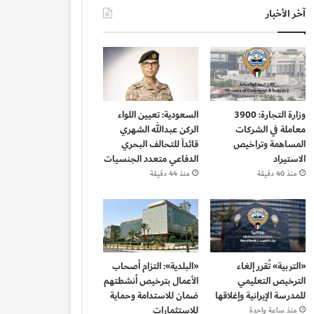
آخر الأخبار
وزارة التجارة: 3900
السعودية: تعيين اللواء
معاملة في الشركات
الركن عبدالله الشهري
المساهمة وتراخيص
قائداً للتحالف البحري
الاستيراد
الدفاعي متعدد الجنسيات
منذ 40 دقيقة
منذ 44 دقيقة
«التربية» تُقرر إلغاء
«البلدية»: التزام أصحاب
الترخيص التعليمي
الأعمال بترخيص أنشطتهم
للمدرسة الإيرانية وإغلاقها
ضمان للاستدامة وحماية
للاستثمارات
منذ ساعة واحدة