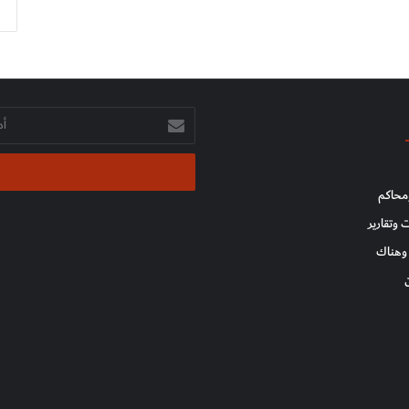
أدخل
بريدك
الإلكتروني
محاكم
 وتقارير
وهناك