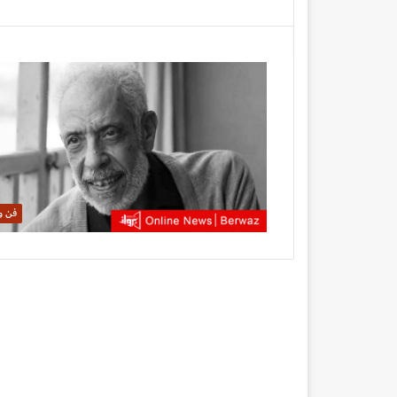
فن وث