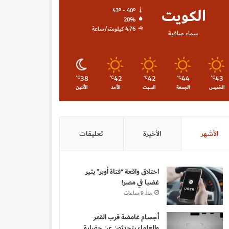
الكويت
43º - 40º
20%
4.76 كيلومتر/ساعة
سماء صافية
38
42
42
44
43
℃
℃
℃
℃
℃
الخميس
الجمعة
السبت
الأحد
الأثنين
الأشهر
الأخيرة
تعليقات
اختلاق واقعة “فتاة أوبر” يثير
غضبا في مصر!
منذ 9 ساعات
أجسام غامضة قرب القمر
والعلماء يتحدثون عن حضارة