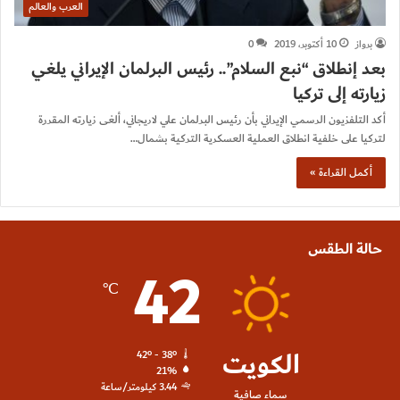
العرب والعالم
برواز
10 أكتوبر، 2019
0
بعد إنطلاق “نبع السلام”.. رئيس البرلمان الإيراني يلغي
زيارته إلى تركيا
أكد التلفزيون الرسمي الإيراني بأن رئيس البرلمان علي لاريجاني، ألغى زيارته المقررة
لتركيا على خلفية انطلاق العملية العسكرية التركية بشمال…
أكمل القراءة »
حالة الطقس
42
℃
الكويت
42º - 38º
21%
3.44 كيلومتر/ساعة
سماء صافية