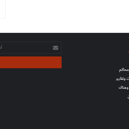
أدخل
بريدك
الإلكتروني
محاكم
 وتقارير
وهناك