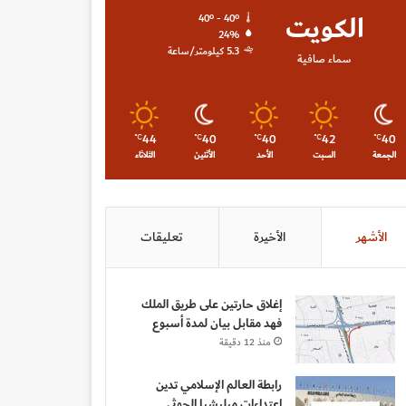
الكويت
40º - 40º
24%
5.3 كيلومتر/ساعة
سماء صافية
44
40
40
42
40
℃
℃
℃
℃
℃
الجمعة
السبت
الأحد
الأثنين
الثلاثاء
الأشهر
الأخيرة
تعليقات
إغلاق حارتين على طريق الملك
فهد مقابل بيان لمدة أسبوع
منذ 12 دقيقة
رابطة العالم الإسلامي تدين
اعتداءات ميليشيا الحوثي