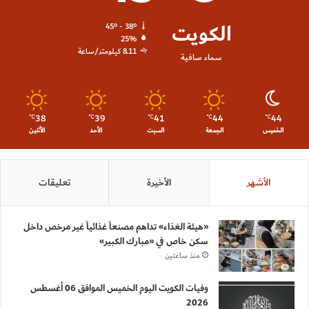
الكويت
45º - 38º
25%
8.11 كيلومتر/ساعة
سماء صافية
38
39
41
44
44
℃
℃
℃
℃
℃
الخميس
الجمعة
السبت
الأحد
الأثنين
الأشهر
الأخيرة
تعليقات
«هيئة الغذاء» تداهم مصنعاً غذائياً غير مرخص داخل
سكن خاص في «مبارك الكبير»
منذ ساعتين
وفيات الكويت اليوم الخميس الموافق 06 أغسطس
2026