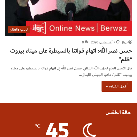
العرب والعالم
برواز
7 أغسطس، 2020
0
حسن نصر الله: اتهام قواتنا بالسيطرة على ميناء بيروت
“ظلم”
قال الأمين العام لحزب الله اللبناني حسن نصر الله إن اتهام قواته بالسيطرة على ميناء
بيروت “ظلم”، داعيًا الجيش اللبناني…
أكمل القراءة »
حالة الطقس
45
℃