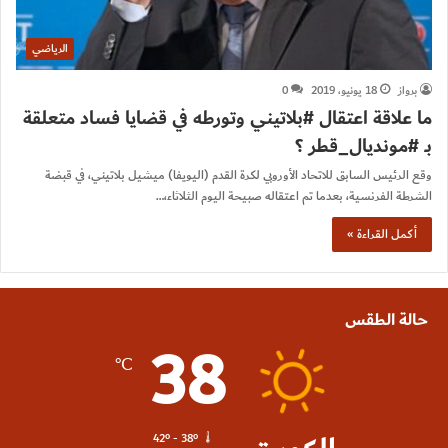
الرياضي
برواز
18 يونيو، 2019
0
ما علاقة اعتقال #بلاتيني وتورطه في قضايا فساد متعلقة
بـ #مونديال_قطر ؟
وقع الرئيس السابق للاتحاد الأوروبي لكرة القدم (اليويفا) ميشيل بلاتيني، في قبضة
الشرطة الفرنسية، بعدما تم اعتقاله صبيحة اليوم الثلاثاء،…
أكمل القراءة »
حالة الطقس
38
℃
42º - 38º