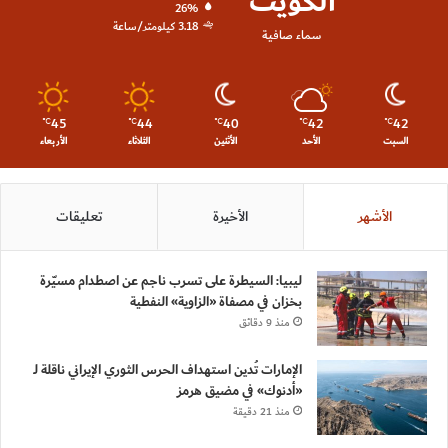
الكويت
26%
3.18 كيلومتر/ساعة
سماء صافية
45
44
40
42
42
℃
℃
℃
℃
℃
السبت
الأحد
الأثنين
الثلاثاء
الأربعاء
الأشهر
الأخيرة
تعليقات
ليبيا: السيطرة على تسرب ناجم عن اصطدام مسيّرة
بخزان في مصفاة «الزاوية» النفطية
منذ 9 دقائق
الإمارات تُدين استهداف الحرس الثوري الإيراني ناقلة لـ
«أدنوك» في مضيق هرمز
منذ 21 دقيقة