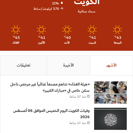
الكويت
21%
3.76 كيلومتر/ساعة
سماء صافية
45
41
40
41
43
℃
℃
℃
℃
℃
الجمعة
السبت
الأحد
الأثنين
الثلاثاء
الأشهر
الأخيرة
تعليقات
«هيئة الغذاء» تداهم مصنعاً غذائياً غير مرخص داخل
سكن خاص في «مبارك الكبير»
منذ 17 ساعة
وفيات الكويت اليوم الخميس الموافق 06 أغسطس
2026
منذ 17 ساعة