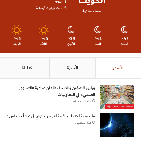
الكويت
23%
2.55 كيلومتر/ساعة
سماء صافية
45
45
39
41
42
℃
℃
℃
℃
℃
السبت
الأحد
الأثنين
الثلاثاء
الأربعاء
الأشهر
الأخيرة
تعليقات
وزارتي الشؤون والصحة تطلقان مبادرة «التسوق
الصحي» في التعاونيات
منذ 33 دقيقة
ما حقيقة اختفاء جاذبية الأرض 7 ثوانٍ في 12 أغسطس؟
منذ ساعتين