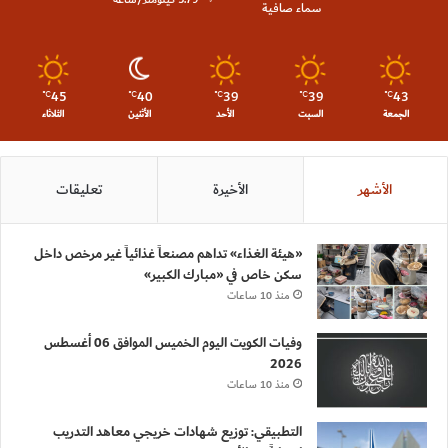
5.79 كيلومتر/ساعة
سماء صافية
45
40
39
39
43
℃
℃
℃
℃
℃
الجمعة
السبت
الأحد
الأثنين
الثلاثاء
الأشهر
الأخيرة
تعليقات
«هيئة الغذاء» تداهم مصنعاً غذائياً غير مرخص داخل
سكن خاص في «مبارك الكبير»
منذ 10 ساعات
وفيات الكويت اليوم الخميس الموافق 06 أغسطس
2026
منذ 10 ساعات
التطبيقي: توزيع شهادات خريجي معاهد التدريب