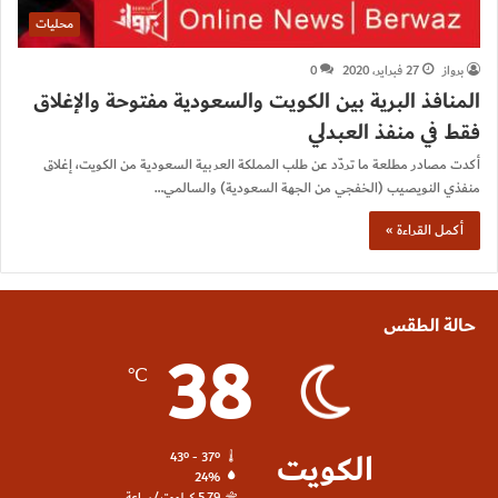
محليات
برواز
27 فبراير، 2020
0
المنافذ البرية بين الكويت والسعودية مفتوحة والإغلاق
فقط في منفذ العبدلي
أكدت مصادر مطلعة ما تردّد عن طلب المملكة العربية السعودية من الكويت، إغلاق
منفذي النويصيب (الخفجي من الجهة السعودية) والسالمي…
أكمل القراءة »
حالة الطقس
38
℃
الكويت
43º - 37º
24%