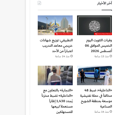
آخر الأخبار
وفيات الكويت اليوم
التطبيقي: توزيع شهادات
الخميس الموافق 06
خريجي معاهد التدريب
أغسطس 2026
اعتباراً من الأحد
منذ 13 ساعة
منذ 14 ساعة
«الداخلية»: ضبط 48
«التجارة» بالتعاون مع
مخالفاً في حملة تفتيشية
«الداخلية» تضبط مخزناً
موسعة بمنطقة الشويخ
يُجدد 1,430 إطاراً
الصناعية
مستعملاً لبيعها
للمستهلكين
منذ 14 ساعة