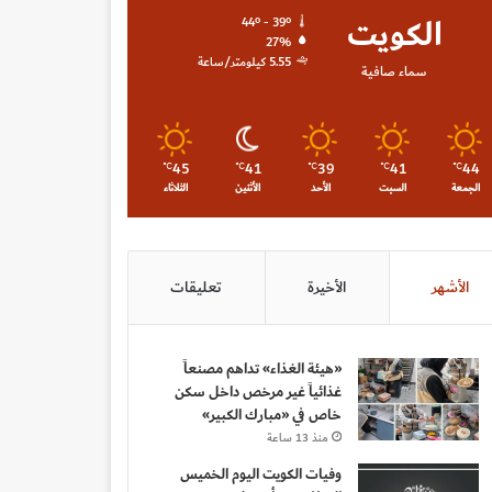
الكويت
44º - 39º
27%
5.55 كيلومتر/ساعة
سماء صافية
45
41
39
41
44
℃
℃
℃
℃
℃
الجمعة
السبت
الأحد
الأثنين
الثلاثاء
الأشهر
الأخيرة
تعليقات
«هيئة الغذاء» تداهم مصنعاً
غذائياً غير مرخص داخل سكن
خاص في «مبارك الكبير»
منذ 13 ساعة
وفيات الكويت اليوم الخميس