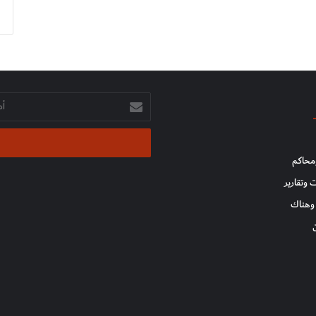
أدخل
بريدك
الإلكتروني
محاكم
 وتقارير
وهناك