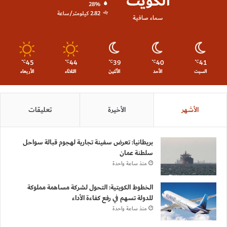
الكويت
28%
2.82 كيلومتر/ساعة
سماء صافية
45
44
39
40
41
℃
℃
℃
℃
℃
السبت
الأحد
الأثنين
الثلاثاء
الأربعاء
الأشهر
الأخيرة
تعليقات
بريطانيا: تعرض سفينة تجارية لهجوم قبالة سواحل
سلطنة عمان
منذ ساعة واحدة
الخطوط الكويتية: التحول لشركة مساهمة مملوكة
للدولة تسهم في رفع كفاءة الأداء
منذ ساعة واحدة