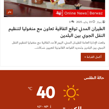
عام
برواز
19 يناير، 2025
0
الطيران المدني توقع اتفاقية تعاون مع منغوليا لتنظيم
النقل الجوي بين البلدين
وقعت الإدارة العامة للطيران المدني، اليوم الأحد، اتفاقية مع منغوليا لتنظيم النقل
الجوي بين البلدين وتحديد القواعد القانونية لتعيين شركات…
أكمل القراءة »
حالة الطقس
40
℃
41º - 40º