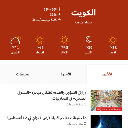
الكويت
38º - 36º
31%
5.25 كيلومتر/ساعة
سماء صافية
41
45
45
39
38
℃
℃
℃
℃
℃
الأحد
الأثنين
الثلاثاء
الأربعاء
الخميس
الأشهر
الأخيرة
تعليقات
وزارتي الشؤون والصحة تطلقان مبادرة «التسوق
الصحي» في التعاونيات
منذ 6 ساعات
ما حقيقة اختفاء جاذبية الأرض 7 ثوانٍ في 12 أغسطس؟
منذ 7 ساعات