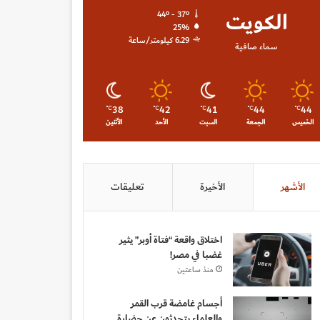
الكويت
44º - 37º
25%
6.29 كيلومتر/ساعة
سماء صافية
38
42
41
44
44
℃
℃
℃
℃
℃
الخميس
الجمعة
السبت
الأحد
الأثنين
الأشهر
الأخيرة
تعليقات
اختلاق واقعة “فتاة أوبر” يثير
غضبا في مصر!
منذ ساعتين
أجسام غامضة قرب القمر
والعلماء يتحدثون عن حضارة