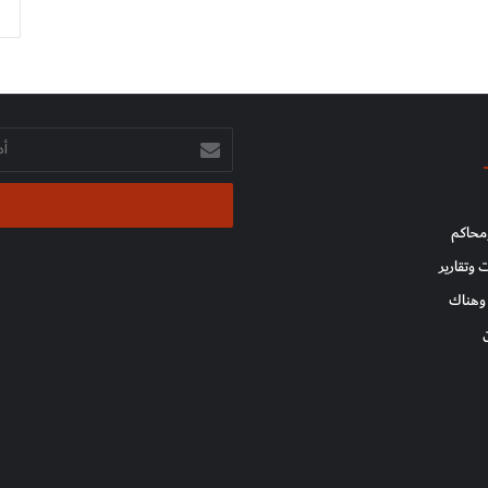
أدخل
بريدك
الإلكتروني
محاكم
 وتقارير
وهناك